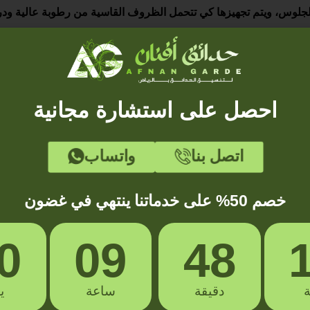
للجلوس، ويتم تجهيزها كي تتحمل الظروف القاسية من رطوبة عالية ود
الأمطار.
احصل على استشارة مجانية
اتصل بنا
واتساب
خصم 50% على خدماتنا ينتهي في غضون
العشب الصناعي والجدارى، تصميم وتنفيذ الشلالات والنوافير، ترك
يرة مثل المساحات أسفل الدرج.
0
09
48
ة
دقيقة
ساعة
ي