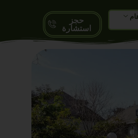
ام
حجز
استشارة