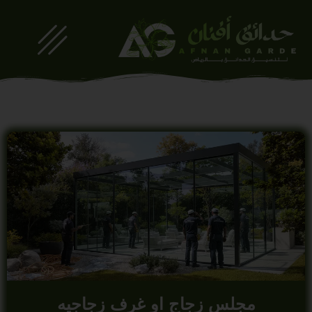
مجلس زجاج او غرف زجاجيه