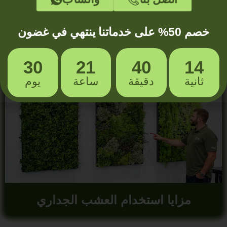
خصم 50% على خدماتنا ينتهي في غضون
أنواع العشب الجداري
30
21
40
12
ثانية
دقيقة
ساعة
يوم
مزايا استخدام العشب الجداري