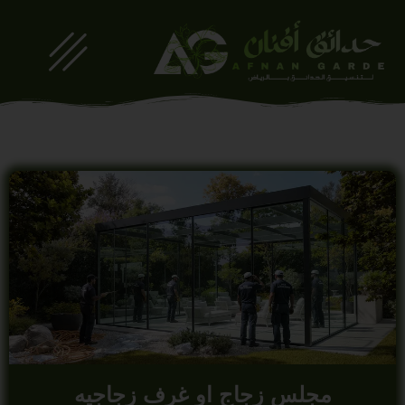
مجلس زجاج او غرف زجاجيه