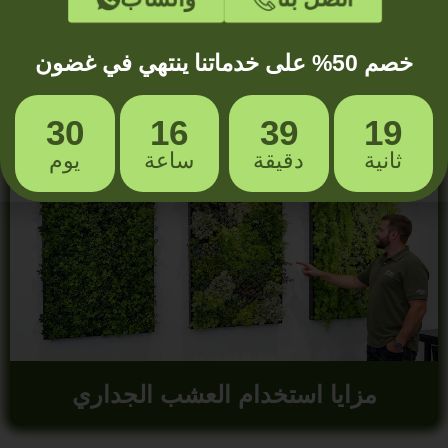
خصم 50% على خدماتنا ينتهي في غضون
أنواع العشب الجداري
30
16
39
16
ثانية
دقيقة
ساعة
يوم
مزايا استخدام العشب الجداري