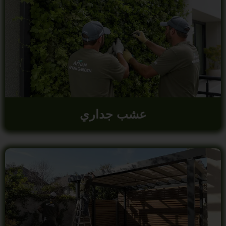
عشب جداري